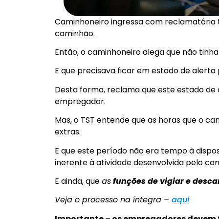
Caminhoneiro ingressa com reclamatória t
caminhão.
Então, o caminhoneiro alega que não tinha
E que precisava ficar em estado de alerta
Desta forma, reclama que este estado de 
empregador.
Mas, o TST entende que as horas que o c
extras.
E que este período não era tempo à disp
inerente à atividade desenvolvida pelo ca
E ainda, que
as
funções de vigiar e desca
Veja o processo na íntegra –
aqui
Importante – os empregadores devem f