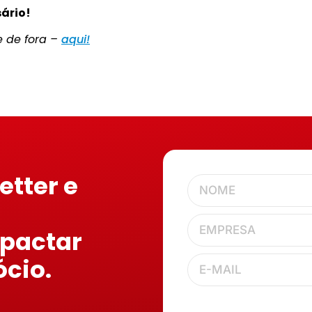
ário!
e de fora –
aqui!
etter e
mpactar
ócio.