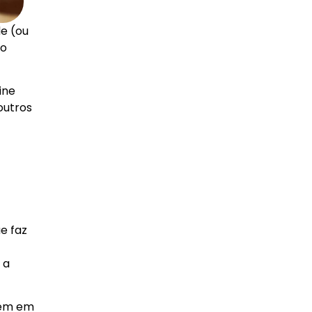
e (ou
do
ine
outros
e faz
 a
gem em