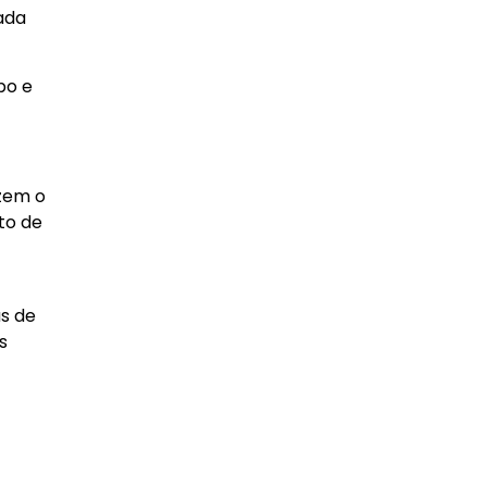
ada
po e
zem o
to de
as de
s