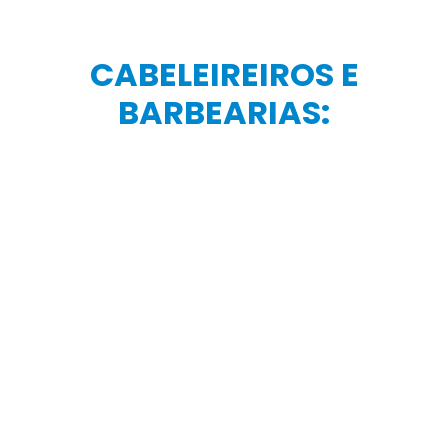
EXTRAÇÃO, PRODUÇÃO
E COMERCIALIZAÇÃO DE
PRODUTOS DE ORIGEM
VEGETAIS E MINERAIS:
As atividades de extração, produção e
comercialização de produtos de origem vegetais
(produção de carvão) e minerais (extração de
saibro e pedra grês), deverão respeitar as regras
de distanciamento (2 a 3 metros entre cada
trabalhador), proteção e higiene
CONDOMÍNIOS