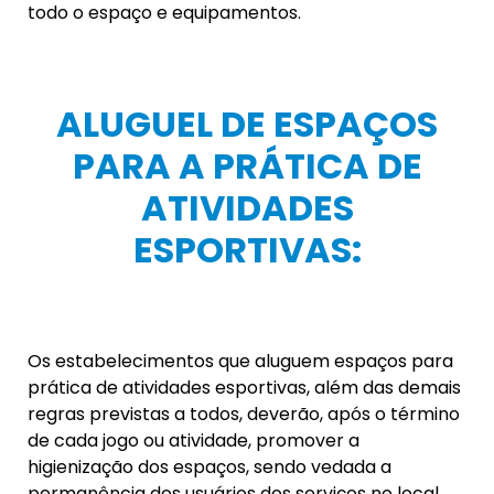
Devendo ser observada a distância de 2 metros
entre cada cliente, bem como, como forma de
evitar a aglomeração de pessoas, observado o
limite de 1 (uma) pessoa por cada atendente do
estabelecimento.
COMÉRCIO, INDÚSTRIA E
SERVIÇOS EM GERAL:
Para que haja o funcionamento dos segmentos
comerciais e de prestação de serviços, além da
observância das demais regras de higiene, bem
como, da utilização obrigatória de luvas e
máscaras, deverá ser observada a distância de 2
metros entre cada cliente.