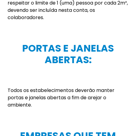
de diminuir o número de colaboradores no local.
E dispô-los nas mesas (estas com distância
mínima de 2 metros entre uma e outra) com
distância lateral de 1 metro entre um e outro,
sendo terminantemente vedado sentar um na
frente do outro.
ESTABELECIMENTOS QUE
FORNEÇAM ALIMENTOS:
Será obrigatório a utilização de luvas, touca e
máscara no momento em que estiverem
manuseando, preparando ou