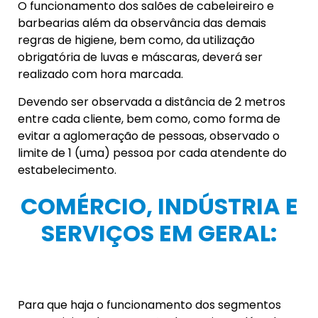
RESIDENCIAIS:
Fica vedado o uso de salões de festas, salões de
jogos, salas de cinema, espaços de recreação e
academias em condomínios residenciais, ou
quaisquer outras áreas de convivência similares.
Os síndicos ou os seus representantes legais
ficam obrigados a manter a higienização das
áreas comuns do condomínio e disponibilizar
álcool em gel 70% (setenta por cento) junto aos
acessos de pessoas, elevadores ou portarias.
VEDAÇÃO DE
FUNCIONAMENTO: