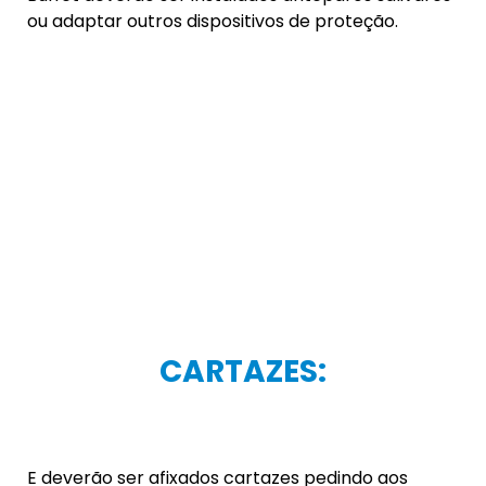
Além das demais regras previstas a todos os
estabelecimentos, deverão, obrigatoriamente,
realizar a higienização do espaço e dos
equipamentos a cada utilização, bem como,
manter portas e janelas abertas.
Os serviços de Personal Trainer prestados em
estabelecimentos fechados, além das demais
regras previstas a todos, deverão realizar
intervalo de no mínimo 5 minutos entre um
atendimento e outro, afim de arejar e higienizar
todo o espaço e equipamentos.
ALUGUEL DE ESPAÇOS