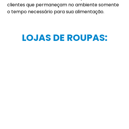
PARA A PRÁTICA DE
ATIVIDADES
ESPORTIVAS:
Os estabelecimentos que aluguem espaços para
prática de atividades esportivas, além das demais
regras previstas a todos, deverão, após o término
de cada jogo ou atividade, promover a
higienização dos espaços, sendo vedada a
permanência dos usuários dos serviços no local,
após o encerramento do seu horário de locação.
PRÁTICA DE EXERCÍCIOS