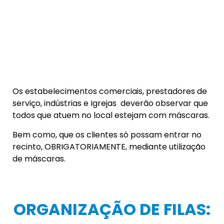
todos que atuem no local estejam com máscaras.
Bem como, que os clientes só possam entrar no
recinto, OBRIGATORIAMENTE, mediante utilização
de máscaras.
ORGANIZAÇÃO DE FILAS:
Naqueles locais onde forem verificadas filas,
deverão os proprietários imediatamente
organizar a espera, realizando marcações no piso
com distância mínima de 1,5 m entre um cliente e
outro, bem como, fiscalizar o respeito a regra.