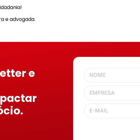
idadania!
ra e advogada.
etter e
mpactar
ócio.