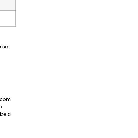
esse
a com
s
ize a