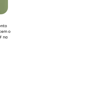
ento
ecem o
F na