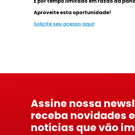
É por tempo limitado em razão da pan
Aproveite esta oportunidade!
Solicite seu acesso aqui!
Assine nossa newsl
receba novidades e
notícias que vão i