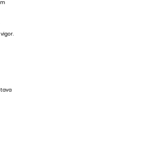
om
.
vigor.
stava