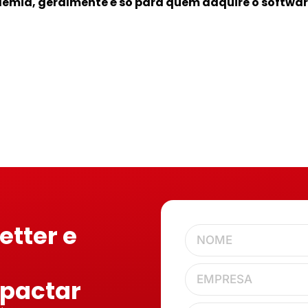
demia, geralmente é só para quem adquire o softwar
etter e
mpactar