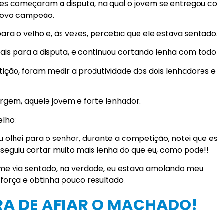
res começaram a disputa, na qual o jovem se entregou c
 novo campeão.
ra o velho e, às vezes, percebia que ele estava sentado
is para a disputa, e continuou cortando lenha com todo 
tição, foram medir a produtividade dos dois lenhadores e
gem, aquele jovem e forte lenhador.
elho:
 olhei para o senhor, durante a competição, notei que e
seguiu cortar muito mais lenha do que eu, como pode!!
 me via sentado, na verdade, eu estava amolando meu
força e obtinha pouco resultado.
RA DE AFIAR O MACHADO!