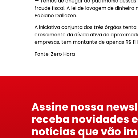
— Temos de chegar ao patrimônio dessas 
fraude fiscal. A lei de lavagem de dinheiro 
Fabiano Dallazen.
A iniciativa conjunta dos três órgãos tenta
crescimento da dívida ativa de aproximada
empresas, tem montante de apenas R$ 11 b
Fonte: Zero Hora
Assine nossa newsl
receba novidades e
notícias que vão i