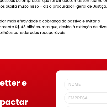
pessoas ou empresas, que foi blindado, mas tem como o
nos auxilia muito nisso – diz o procurador-geral de Justiça,
 dar mais efetividade à cobrança do passivo e evitar o
mente R$ 43 bilhões, mas que, devido à extinção de dive
ilhões considerados recuperáveis.
etter e
mpactar