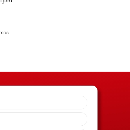
rigem
rsas