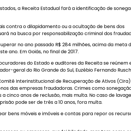
Estados, a Receita Estadual fará a identificação de soneg
ais contra o dilapidamento ou a ocultação de bens dos
uará na busca por responsabilização criminal dos fraudad
ecuperar no ano passado R$ 284 milhões, acima da meta 
ste ano. Em Goiás, no final de 2017.
uradores do Estado e auditores da Receita se reúnem 
or-geral do Rio Grande do Sul, Euzébio Fernando Rusch
omitê Interinstitucional de Recuperação de Ativos (Cira)
donos das empresas fraudadoras. Crimes como sonegação
 a cinco anos de reclusão, mais multa. No caso de lavag
risão pode ser de três a 10 anos, fora multa.
ear bens móveis e imóveis e contas para repor os recurs