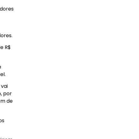
adores
ores.
de R$
e
el.
 vai
, por
em de
os