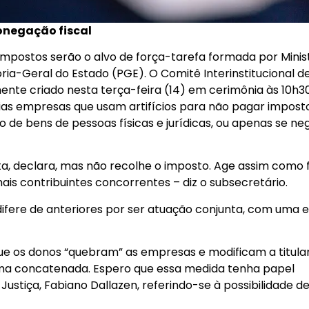
onegação fiscal
postos serão o alvo de força-tarefa formada por Minis
ria-Geral do Estado (PGE). O Comitê Interinstitucional d
mente criado nesta terça-feira (14) em cerimônia às 10h3
dias empresas que usam artifícios para não pagar imposto
o de bens de pessoas físicas e jurídicas, ou apenas se n
ta, declara, mas não recolhe o imposto. Age assim como
is contribuintes concorrentes – diz o subsecretário.
 difere de anteriores por ser atuação conjunta, com uma 
que os donos “quebram” as empresas e modificam a titula
rma concatenada. Espero que essa medida tenha papel
Justiça, Fabiano Dallazen, referindo-se à possibilidade de 