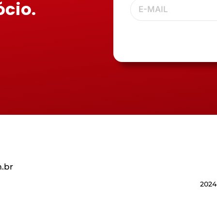
ócio.
.br
2024