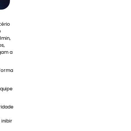
tério
e
0min,
s,
egam a
 forma
equipe
ridade
inibir