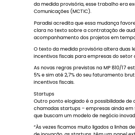
da medida provisória, esse trabalho era ex
Comunicações (MCTIC).
Paradisi acredita que essa mudança favore
clara no texto sobre a contratação de aud
acompanhamento dos projetos em tempo re
O texto da medida provisória altera duas l
incentivos fiscais para empresas do setor 
As novas regras previstas na MP 810/17 e
5% e sim até 2,7% do seu faturamento bru
incentivos fiscais.
Startups
Outro ponto elogiado é a possibilidade de
chamadas startups – empresas ainda em f
que buscam um modelo de negócio inovad
“Às vezes ficamos muito ligados a linhas
de inovação, as startups, têm um papel e