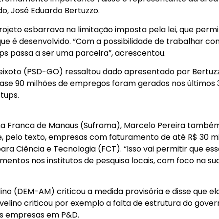
do, José Eduardo Bertuzzo.
rojeto esbarrava na limitação imposta pela lei, que permi
que é desenvolvido. “Com a possibilidade de trabalhar co
tups passa a ser uma parceira”, acrescentou.
Peixoto (PSD-GO) ressaltou dado apresentado por Bertuz
uase 90 milhões de empregos foram gerados nos últimos 
tups.
na Franca de Manaus (Suframa), Marcelo Pereira també
ue, pelo texto, empresas com faturamento de até R$ 30 m
ara Ciência e Tecnologia (FCT). “Isso vai permitir que es
entos nos institutos de pesquisa locais, com foco na su
ino (DEM-AM) criticou a medida provisória e disse que el
elino criticou por exemplo a falta de estrutura do gover
elas empresas em P&D.