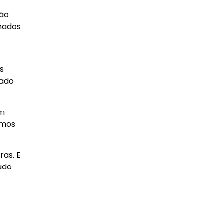
não
onados
s
iado
em
amos
ras. E
ado