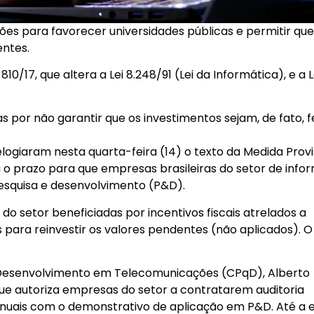
s para favorecer universidades públicas e permitir que
ntes.
0/17, que altera a Lei 8.248/91 (Lei da Informática), e a L
 por não garantir que os investimentos sejam, de fato, f
logiaram nesta quarta-feira (14) o texto da Medida Provi
a o prazo para que empresas brasileiras do setor de info
squisa e desenvolvimento (P&D).
do setor beneficiadas por incentivos fiscais atrelados a
para reinvestir os valores pendentes (não aplicados). O
 Desenvolvimento em Telecomunicações (CPqD), Alberto
 que autoriza empresas do setor a contratarem auditoria
 anuais com o demonstrativo de aplicação em P&D. Até a 