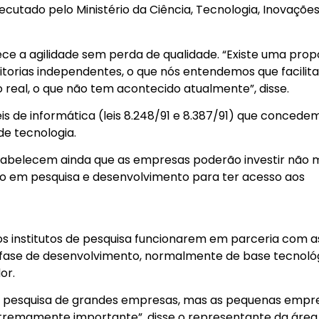
ecutado pelo Ministério da Ciência, Tecnologia, Inovações
ce a agilidade sem perda de qualidade. “Existe uma prop
itorias independentes, o que nós entendemos que facilita
al, o que não tem acontecido atualmente”, disse.
eis de informática (leis 8.248/91 e 8.387/91) que concede
de tecnologia.
stabelecem ainda que as empresas poderão investir não 
to em pesquisa e desenvolvimento para ter acesso aos
 os institutos de pesquisa funcionarem em parceria com a
ase de desenvolvimento, normalmente de base tecnológ
or.
 de pesquisa de grandes empresas, mas as pequenas empr
xtremamente importante”, disse o representante da área