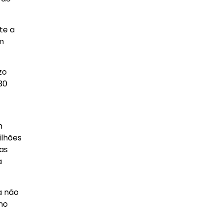
te a
m
zo
30
m
ilhões
sas
a
a não
no