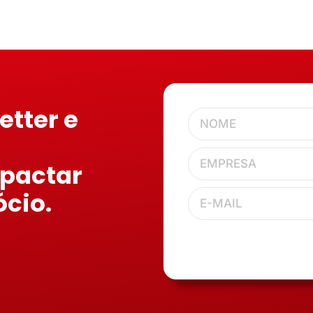
etter e
mpactar
ócio.