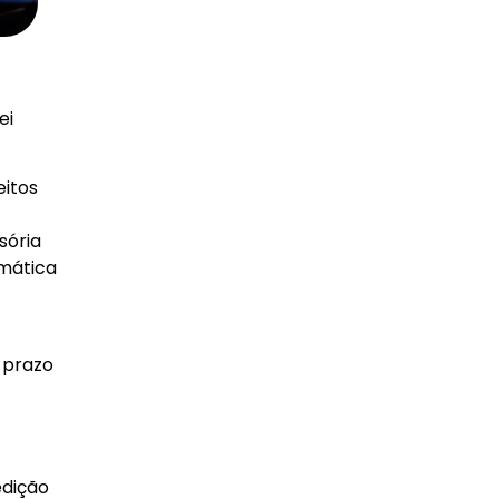
ei
eitos
sória
rmática
 prazo
edição