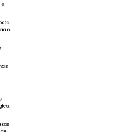
 e
osta
ria o
m
mais
s
ica,
esas
 de