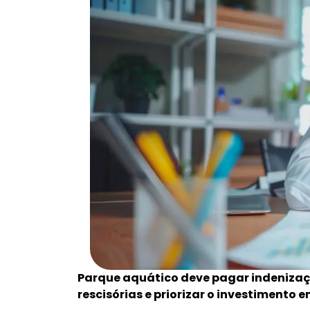
Parque aquático deve pagar indenizaçã
rescisórias e priorizar o investimento 