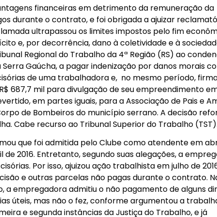
vantagens financeiras em detrimento da remuneração da
s durante o contrato, e foi obrigada a ajuizar reclamató
lamada ultrapassou os limites impostos pelo fim econôm
cito e, por decorrência, dano à coletividade e à sociedad
ibunal Regional do Trabalho da 4ª Região (RS) ao conden
a Serra Gaúcha, a pagar indenização por danos morais co
escisórias de uma trabalhadora e, no mesmo período, firm
 R$ 687,7 mil para divulgação de seu empreendimento e
evertido, em partes iguais, para a Associação de Pais e A
 Corpo de Bombeiros do município serrano. A decisão ref
ha. Cabe recurso ao Tribunal Superior do Trabalho (TST)
ormou que foi admitida pelo Clube como atendente em abr
il de 2016. Entretanto, segundo suas alegações, a empre
sórias. Por isso, ajuizou ação trabalhista em julho de 201
scisão e outras parcelas não pagas durante o contrato. N
so, a empregadora admitiu o não pagamento de alguns dir
as úteis, mas não o fez, conforme argumentou a trabalh
eira e segunda instâncias da Justiça do Trabalho, e já