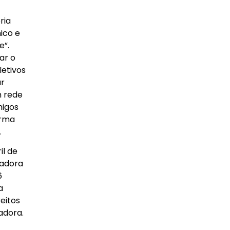
ria
ico e
e”.
ar o
letivos
ar
m rede
migos
orma
.
il de
gadora
6
a
eitos
adora.