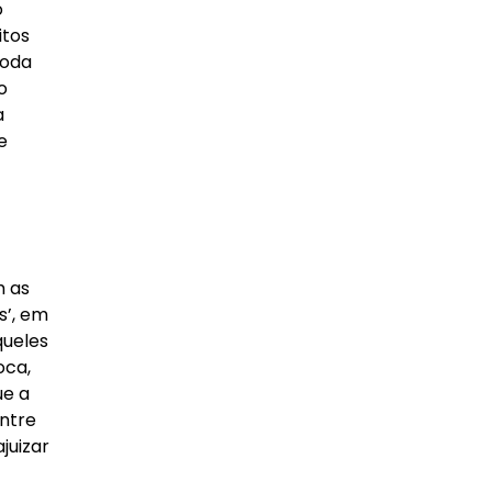
o
itos
toda
o
a
e
m as
s’, em
queles
oca,
ue a
ntre
juizar