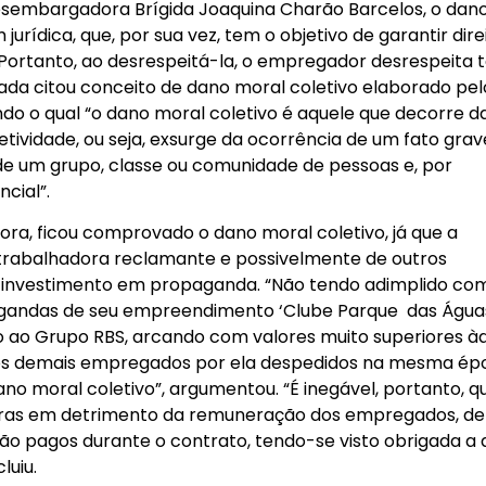
desembargadora Brígida Joaquina Charão Barcelos, o dan
jurídica, que, por sua vez, tem o objetivo de garantir dire
ortanto, ao desrespeitá-la, o empregador desrespeita 
rada citou conceito de dano moral coletivo elaborado pel
ndo o qual “o dano moral coletivo é aquele que decorre d
tividade, ou seja, exsurge da ocorrência de um fato grav
 de um grupo, classe ou comunidade de pessoas e, por
cial”.
ora, ficou comprovado o dano moral coletivo, já que a
 trabalhadora reclamante e possivelmente de outros
 investimento em propaganda. “Não tendo adimplido co
pagandas de seu empreendimento ‘Clube Parque das Água
nto ao Grupo RBS, arcando com valores muito superiores à
os demais empregados por ela despedidos na mesma ép
ano moral coletivo”, argumentou. “É inegável, portanto, q
iras em detrimento da remuneração dos empregados, de
não pagos durante o contrato, tendo-se visto obrigada a a
luiu.