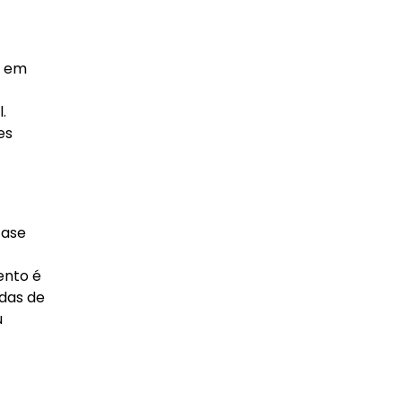
o em
.
es
fase
ento é
das de
u