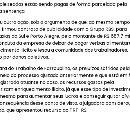
s pleiteadas estão sendo pagas de forma parcelada pela
 sentença.
zou outra ação, sob o argumento de que, ao mesmo temp
be firmou contrato de publicidade com o Grupo RBS, para
ias do Sul e Porto Alegre, pelo montante de R$ 687,7 mil
nduta da empresa de deixar de pagar verbas alimentar
ecimento ilícito e lesou a comunidade dos trabalhadores,
o por danos coletivos.
ra do Trabalho de Farroupilha, os prejuízos sofridos pela
eio do processo ajuizado anteriormente e que está em 
gistrada atuante no caso, os recursos gastos pela
am enriquecimento ilícito, já que esse tipo de investim
smo para aumentar seus lucros e conseguir quitar dívi
consequência desse ponto de vista, a julgadora considero
, que apresentou recurso ao TRT-RS.