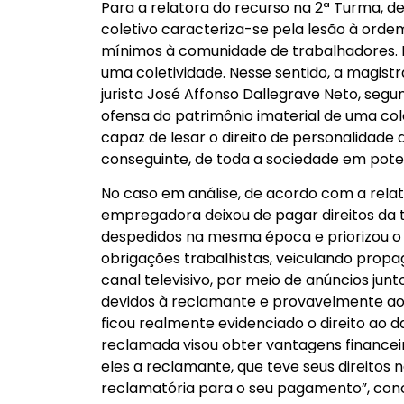
Para a relatora do recurso na 2ª Turma, 
coletivo caracteriza-se pela lesão à ordem 
mínimos à comunidade de trabalhadores. P
uma coletividade. Nesse sentido, a magist
jurista José Affonso Dallegrave Neto, segu
ofensa do patrimônio imaterial de uma cole
capaz de lesar o direito de personalidade
conseguinte, de toda a sociedade em poten
No caso em análise, de acordo com a relat
empregadora deixou de pagar direitos da
despedidos na mesma época e priorizou o
obrigações trabalhistas, veiculando pro
canal televisivo, por meio de anúncios ju
devidos à reclamante e provavelmente a
ficou realmente evidenciado o direito ao d
reclamada visou obter vantagens finance
eles a reclamante, que teve seus direitos 
reclamatória para o seu pagamento”, conc