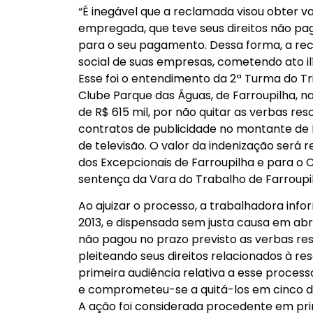
“É inegável que a reclamada visou obter 
empregada, que teve seus direitos não pago
para o seu pagamento. Dessa forma, a rec
social de suas empresas, cometendo ato ilí
Esse foi o entendimento da 2ª Turma do Tr
Clube Parque das Águas, de Farroupilha, n
de R$ 615 mil, por não quitar as verbas r
contratos de publicidade no montante de
de televisão. O valor da indenização será r
dos Excepcionais de Farroupilha e para o
sentença da Vara do Trabalho de Farroupil
Ao ajuizar o processo, a trabalhadora inf
2013, e dispensada sem justa causa em abr
não pagou no prazo previsto as verbas resci
pleiteando seus direitos relacionados à re
primeira audiência relativa a esse proces
e comprometeu-se a quitá-los em cinco di
A ação foi considerada procedente em prim