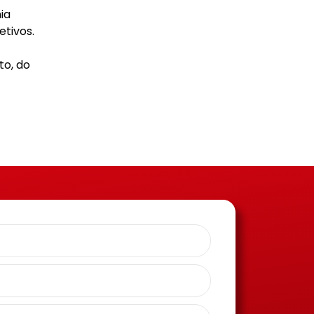
ia
etivos.
to, do