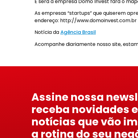
E será a empresa Domo Invest fará o ma
As empresas “startups” que quiserem apre
endereço: http://www.domoinvest.com.br
Notícia da
Agência Brasil
Acompanhe diariamente nosso site, estam
Assine nossa newsl
receba novidades e
notícias que vão i
a rotina do seu neg