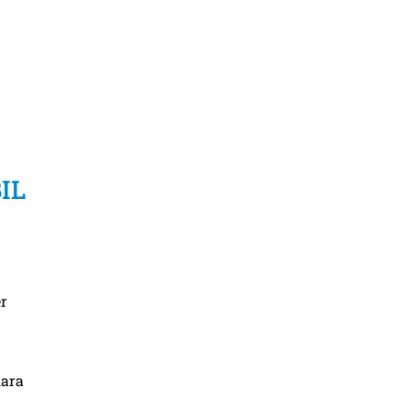
IL
er
lara