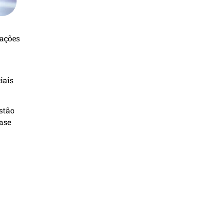
gações
iais
stão
ase