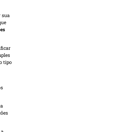
r sua
que
ões
ficar
mples
o tipo
os
 a
ções
 a