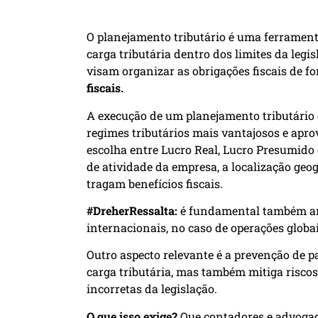
O planejamento tributário é uma ferrament
carga tributária dentro dos limites da legi
visam organizar as obrigações fiscais de fo
fiscais.
A execução de um planejamento tributário ef
regimes tributários mais vantajosos e aprov
escolha entre Lucro Real, Lucro Presumido 
de atividade da empresa, a localização geog
tragam benefícios fiscais.
#DreherRessalta:
é fundamental também anal
internacionais, no caso de operações globai
Outro aspecto relevante é a prevenção de p
carga tributária, mas também mitiga riscos
incorretas da legislação.
O que isso exige?
Que contadores e advogad