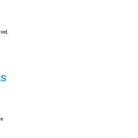
vel.
ES
ue