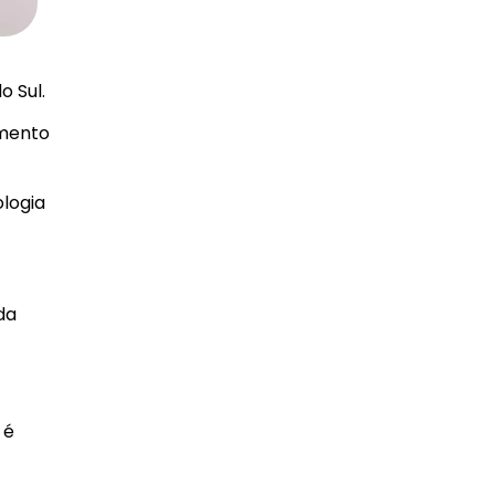
 Sul.
imento
ologia
da
 é