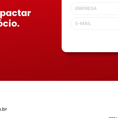
mpactar
ócio.
.br