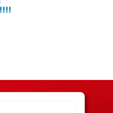
R
!!!